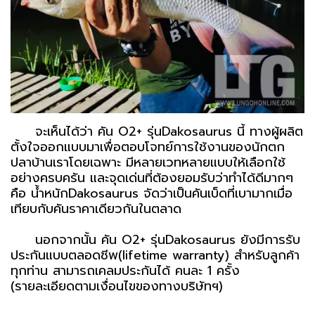
จะเห็นได้ว่า คัน O2+ รุ่นDakosaurus นี้ ทางผู้ผลิต
ตั้งใจออกแบบมาเพื่อตอบโจทย์การใช้งานของนักตก
ปลาบ้านเราโดยเฉพาะ มีหลายเวทหลายแบบให้เลือกใช้
อย่างครบครัน และจุดเด่นที่ต้องยอมรับว่าทำได้ดีมากๆ
คือ น้ำหนักDakosaurus จัดว่าเป็นคันเบ็ดที่เบามากเมื่อ
เทียบกับคันราคาเดียวกันในตลาด
นอกจากนั้น คัน O2+ รุ่นDakosaurus ยังมีการรับ
ประกันแบบตลอดชีพ(lifetime warranty) สำหรับลูกค้า
ทุกท่าน สามารถเคลมประกันได้ คนละ 1 ครั้ง
(รายละเอียดตามเงื่อนไขของทางบริษัทฯ)