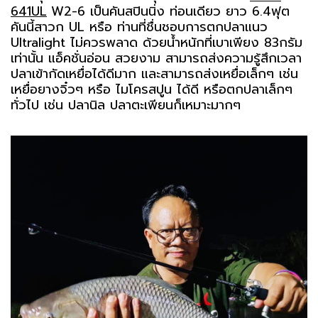
641UL
W2-6 เป็นคันสปินนิ่ง ท่อนเดียว ยาว 6.4ฟุต
คันนี้สาวก UL หรือ ท่านที่ชื่นชอบการตกปลาแนว
Ultralight ไม่ควรพลาด ด้วยน้ำหนักที่เบาเพียง 83กรัม
เท่านั้น แอ็คชั่นอ่อน สวยงาม สามารถส่งความรู้สึกเวลา
ปลาเข้ากัดเหยื่อได้ดีมาก และสามารถส่งเหยื่อเล็กๆ เช่น
เหยื่อยางจิ๋วๆ หรือ ไมโครสปูน ได้ดี หรือตกปลาเล็กๆ
ทั่วไป เช่น ปลานิล ปลาตะเพียนก็เหมาะมากๆ