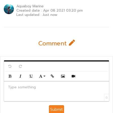
Aquaboy Marine
Created date : Apr 08 2021 03:20 pm
Last updated : Just now
Comment
Undo
Redo
Bold
Italic
Underline
Font Family
Insert Link
Insert Image
Insert Video
Type something
0
Submit