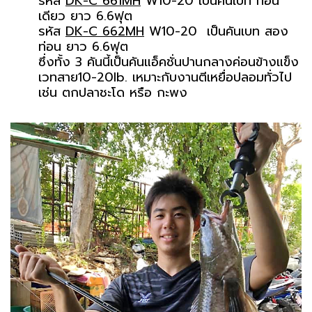
รหัส
DK-C 661MH
W10-20 เป็นคันเบท ท่อน
เดียว ยาว 6.6ฟุต
รหัส
DK-C 662MH
W10-20 เป็นคันเบท สอง
ท่อน ยาว 6.6ฟุต
ซึ่งทั้ง 3 คันนี้เป็นคันแอ็คชั่นปานกลางค่อนข้างแข็ง
เวทสาย10-20lb. เหมาะกับงานตีเหยื่อปลอมทั่วไป
เช่น ตกปลาชะโด หรือ กะพง