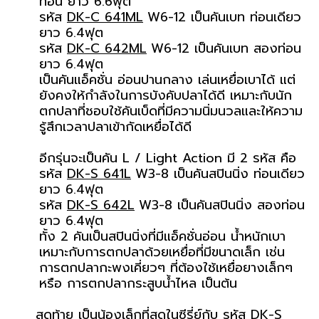
ท่อน ยาว 6.6ฟุต
รหัส
DK-C 641ML
W6-12 เป็นคันเบท ท่อนเดียว
ยาว 6.4ฟุต
รหัส
DK-C 642ML
W6-12 เป็นคันเบท สองท่อน
ยาว 6.4ฟุต
เป็นคันแอ็คชั่น อ่อนปานกลาง เล่นเหยื่อเบาได้ แต่
ยังคงให้กำลังในการบังคับปลาได้ดี เหมาะกับนัก
ตกปลาที่ชอบใช้คันเบ็ดที่มีความนิ่มนวลและให้ความ
รู้สึกเวลาปลาเข้ากัดเหยื่อได้ดี
อีกรุ่นจะเป็นคัน L / Light Action มี 2 รหัส คือ
รหัส
DK-S 641L
W3-8 เป็นคันสปินนิ่ง ท่อนเดียว
ยาว 6.4ฟุต
รหัส
DK-S 642L
W3-8 เป็นคันสปินนิ่ง สองท่อน
ยาว 6.4ฟุต
ทั้ง 2 คันเป็นสปินนิ่งที่มีแอ็คชั่นอ่อน น้ำหนักเบา
เหมาะกับการตกปลาด้วยเหยื่อที่มีขนาดเล็ก เช่น
การตกปลากะพงเคี่ยวๆ ที่ต้องใช้เหยื่อยางเล็กๆ
หรือ การตกปลากระสูบน้ำไหล เป็นต้น
สุดท้าย เป็นน้องเล็กที่สุดในซีรี่ย์กับ รหัส
DK-S