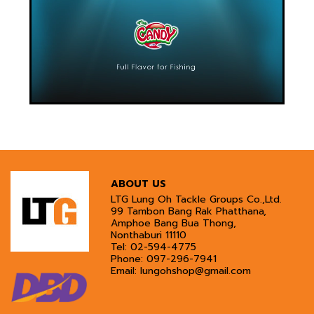
ABOUT US
LTG Lung Oh Tackle Groups Co.,Ltd.
99 Tambon Bang Rak Phatthana,
Amphoe Bang Bua Thong,
Nonthaburi 11110
Tel:
02-594-4775
Phone:
097-296-7941
Email:
lungohshop@gmail.com