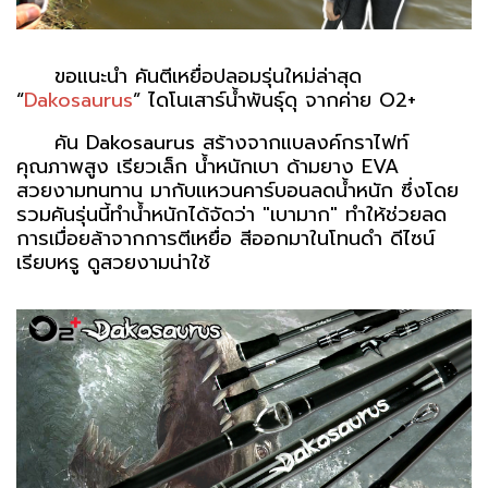
ขอแนะนำ คันตีเหยื่อปลอมรุ่นใหม่ล่าสุด
“
Dakosaurus
” ไดโนเสาร์น้ำพันธุ์ดุ จากค่าย O2+
คัน Dakosaurus สร้างจากแบลงค์กราไฟท์
คุณภาพสูง เรียวเล็ก น้ำหนักเบา ด้ามยาง EVA
สวยงามทนทาน มากับแหวนคาร์บอนลดน้ำหนัก ซึ่งโดย
รวมคันรุ่นนี้ทำน้ำหนักได้จัดว่า "เบามาก" ทำให้ช่วยลด
การเมื่อยล้าจากการตีเหยื่อ สีออกมาในโทนดำ ดีไซน์
เรียบหรู ดูสวยงามน่าใช้