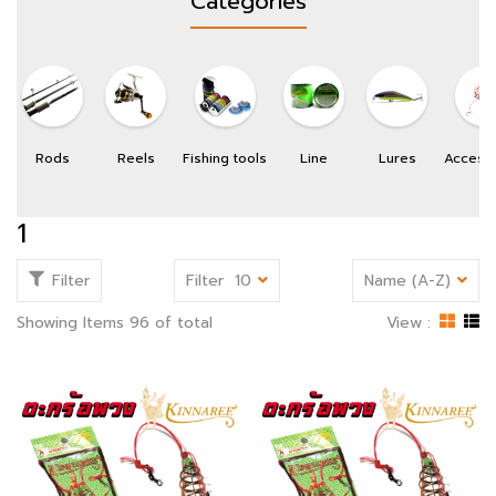
Categories
Rods
Reels
Fishing tools
Line
Lures
Access
1
Filter
Filter
10
Name (A-Z)
Showing Items 96 of total
View :