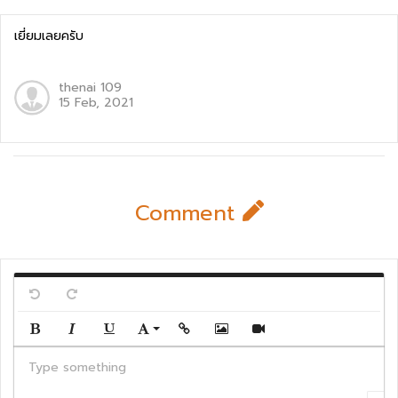
เยี่ยมเลยครับ
thenai 109
15 Feb, 2021
Comment
Undo
Redo
Bold
Italic
Underline
Font Family
Insert Link
Insert Image
Insert Video
Type something