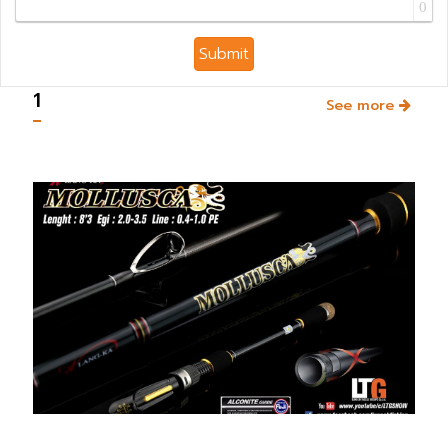
0
Submit
1
See more