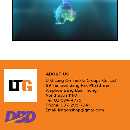
ABOUT US
LTG Lung Oh Tackle Groups Co.,Ltd.
99 Tambon Bang Rak Phatthana,
Amphoe Bang Bua Thong,
Nonthaburi 11110
Tel:
02-594-4775
Phone:
097-296-7941
Email:
lungohshop@gmail.com