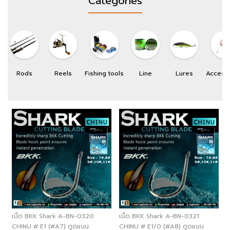
Categories
Rods
Reels
Fishing tools
Line
Lures
Access
เบ็ด BKK Shark A-BN-0320
เบ็ด BKK Shark A-BN-0321
CHINU # E1 (#A7) ตูดแบน
CHINU # E1/0 (#A8) ตูดแบน