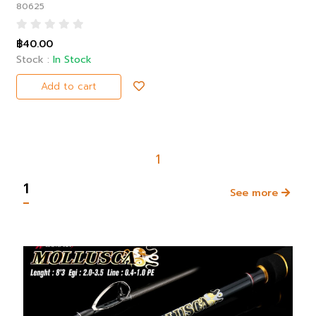
80625
฿40.00
Stock :
In Stock
Add to cart
1
1
See more